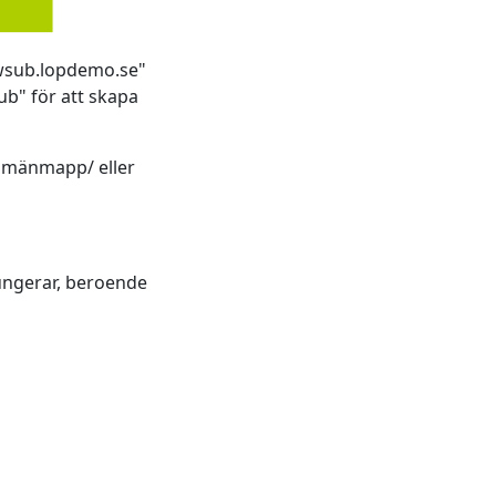
ewsub.lopdemo.se"
b" för att skapa
omänmapp/ eller
fungerar, beroende