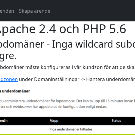
renden
Skapa ärende
pache 2.4 och PHP 5.6
bdomäner - Inga wildcard su
gre.
ubdomäner måste konfigureras i vår kundzon för att de ska 
ndzonen
under Domäninställningar -> Hantera underdomän