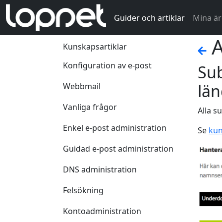
Guider och artiklar
Mina ä
A
Kunskapsartiklar
Konfiguration av e-post
Su
län
Webbmail
Vanliga frågor
Alla s
Enkel e-post administration
Se
ku
Guidad e-post administration
DNS administration
Felsökning
Kontoadministration