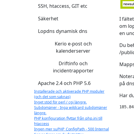
SSH, htaccess, GIT etc
Säkerhet
I fäl
om lo
Lopdns dynamisk dns
en un
Kerio e-post och
Du beh
kalenderserver
/publ
Driftinfo och
Mappst
incidentrapporter
Notera
Apache 2.4 och PHP 5.6
på dns
Installerade och aktiverade PHP moduler
Har d
(och det som saknas)
Inget stöd för perl / cgi längre.
185.84
Subdomäner - Inga wildcard subdomäner
längre.
PHP konfiguration flyttar från php.ini till
htaccess
Ingen mer suPHP_ConfigPath - 500 Internal