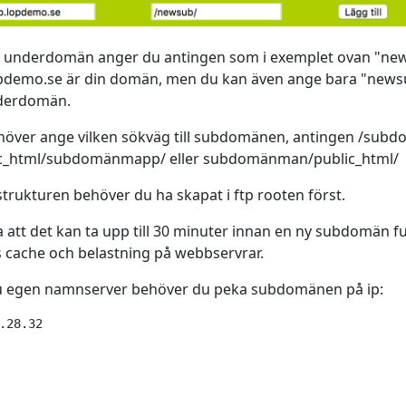
tet underdomän anger du antingen som i exemplet ovan "n
pdemo.se är din domän, men du kan även ange bara "newsu
derdomän.
över ange vilken sökväg till subdomänen, antingen /subd
ic_html/subdomänmapp/ eller subdomänman/public_html/
rukturen behöver du ha skapat i ftp rooten först.
 att det kan ta upp till 30 minuter innan en ny subdomän 
 cache och belastning på webbservrar.
u egen namnserver behöver du peka subdomänen på ip:
.28.32