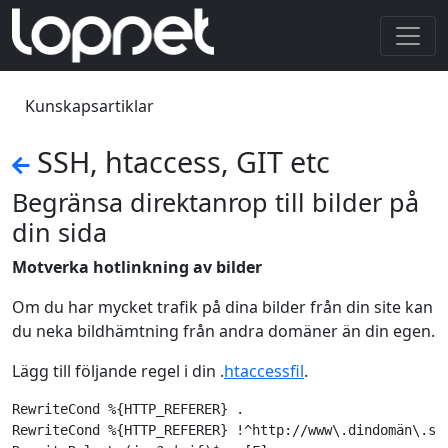
Kunskapsartiklar
SSH, htaccess, GIT etc
Begränsa direktanrop till bilder på
din sida
Motverka hotlinkning av bilder
Om du har mycket trafik på dina bilder från din site kan
du neka bildhämtning från andra domäner än din egen.
Lägg till följande regel i din .
htaccessfil
.
RewriteCond %{HTTP_REFERER} .

RewriteCond %{HTTP_REFERER} !^http://www\.dindomän\.se 