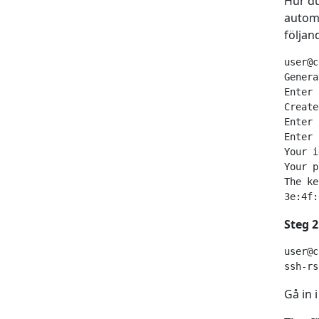
Hur du
automa
följan
user@c
Genera
Enter 
Create
Enter 
Enter 
Your i
Your p
The ke
3e:4f:
Steg 2
user@c
ssh-rs
Gå in 