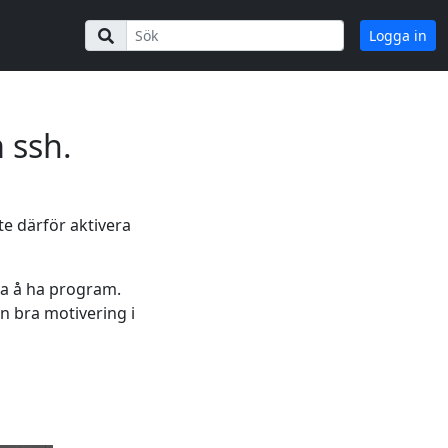
Logga in
 ssh.
te därför aktivera
ra å ha program.
n bra motivering i