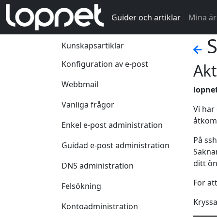
Guider och artiklar
Mina ä
S
Kunskapsartiklar
Konfiguration av e-post
Akt
Webbmail
lopne
Vanliga frågor
Vi har
åtkoms
Enkel e-post administration
På ssh
Guidad e-post administration
Saknar
ditt ö
DNS administration
För at
Felsökning
Kryssa
Kontoadministration