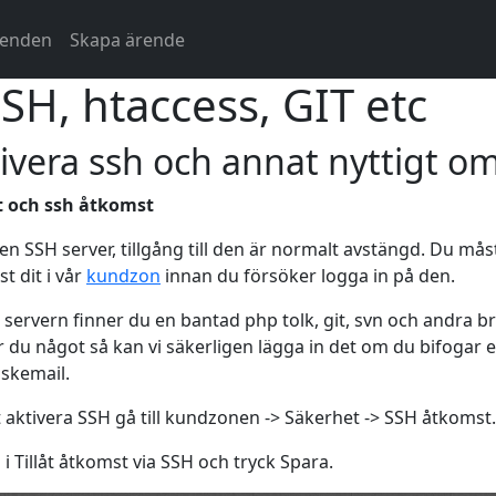
renden
Skapa ärende
SH, htaccess, GIT etc
ivera ssh och annat nyttigt om
t och ssh åtkomst
 en SSH server, tillgång till den är normalt avstängd. Du mås
t dit i vår
kundzon
innan du försöker logga in på den.
 servern finner du en bantad php tolk, git, svn och andra b
 du något så kan vi säkerligen lägga in det om du bifogar e
nskemail.
t aktivera SSH gå till kundzonen -> Säkerhet -> SSH åtkomst.
 i Tillåt åtkomst via SSH och tryck Spara.