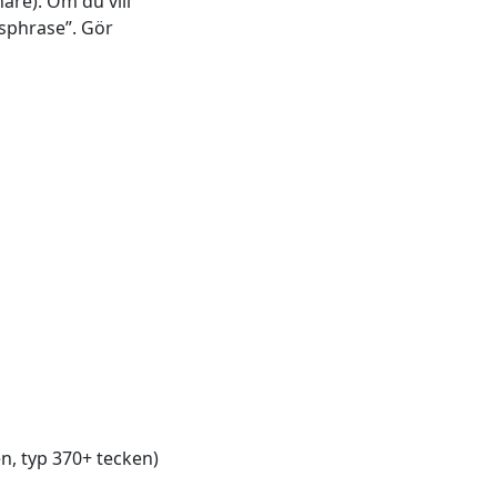
are). Om du vill
ssphrase”. Gör
en, typ 370+ tecken)